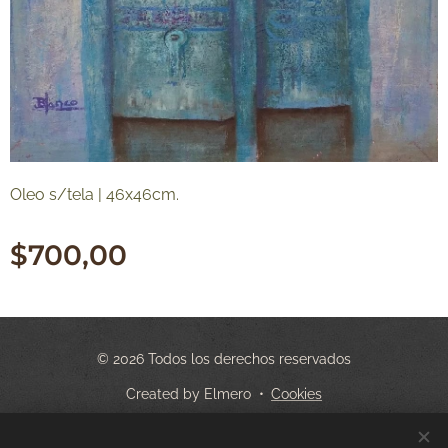
Oleo s/tela | 46x46cm.
$
700,00
© 2026 Todos los derechos reservados
Created by Elmero
Cookies
Idiomas