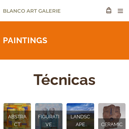
BLANCO ART GALERIE
PAINTINGS
Técnicas
ABSTRA
FIGURATI
LANDSC
CT
VE
APE
CERAMIC