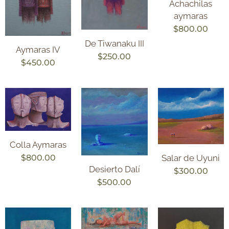
Achachilas
aymaras
$
800.00
De Tiwanaku III
Aymaras IV
$
250.00
$
450.00
Colla Aymaras
$
800.00
Salar de Uyuni
Desierto Dalí
$
300.00
$
500.00